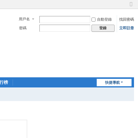
切
換
用戶名
自動登錄
找回密碼
到
窄
密碼
立即註冊
登錄
版
行榜
快捷導航