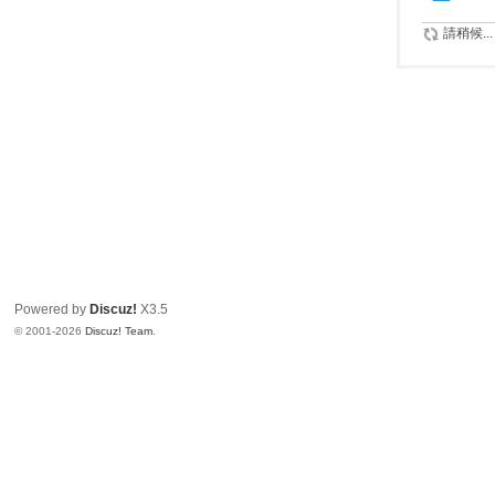
請稍候...
Powered by
Discuz!
X3.5
© 2001-2026
Discuz! Team
.