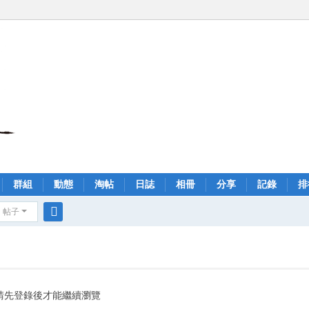
群組
動態
淘帖
日誌
相冊
分享
記錄
排
帖子
搜
索
請先登錄後才能繼續瀏覽