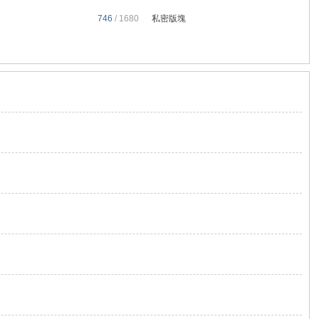
746
/ 1680
私密版塊