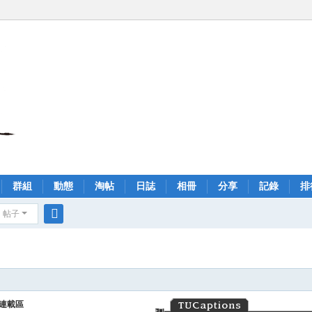
群組
動態
淘帖
日誌
相冊
分享
記錄
排
帖子
搜
索
作品連載區