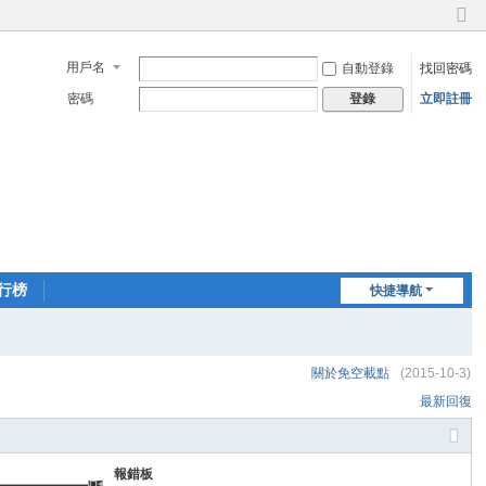
切
換
用戶名
自動登錄
找回密碼
到
窄
密碼
立即註冊
登錄
版
行榜
快捷導航
關於免空載點
(2015-10-3)
最新回復
報錯板