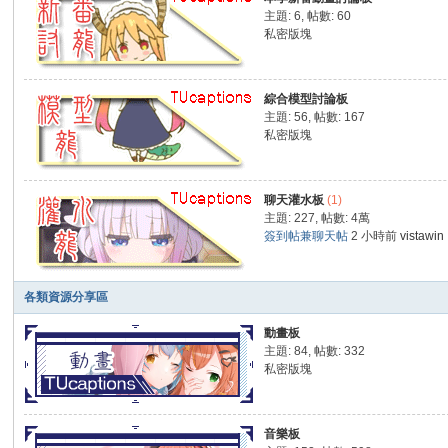
主題: 6
,
帖數: 60
私密版塊
綜合模型討論板
主題: 56
,
帖數: 167
私密版塊
聊天灌水板
(1)
主題: 227
,
帖數:
4萬
簽到帖兼聊天帖
2 小時前
vistawin
各類資源分享區
動畫板
主題: 84
,
帖數: 332
私密版塊
音樂板