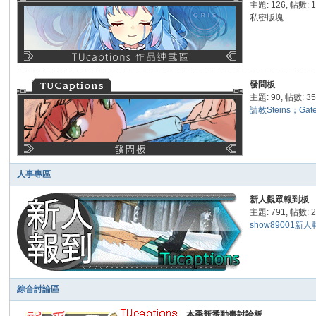
主題: 126
,
帖數: 1
ap
私密版塊
tio
ns
發問板
主題: 90
,
帖數: 3
請教Steins；Gat
人事專區
新人觀眾報到板
主題: 791
,
帖數: 2
show89001新
綜合討論區
本季新番動畫討論板