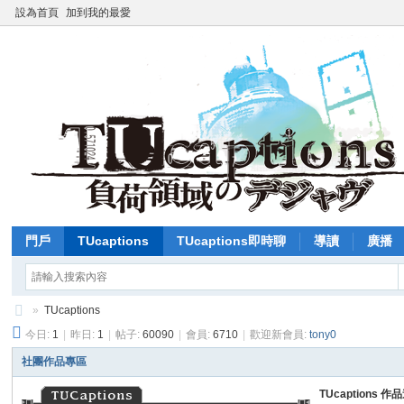
設為首頁
加到我的最愛
門戶
TUcaptions
TUcaptions即時聊
導讀
廣播
»
TUcaptions
今日:
1
|
昨日:
1
|
帖子:
60090
|
會員:
6710
|
歡迎新會員:
tony0
T
U
社團作品專區
C
TUcaptions 