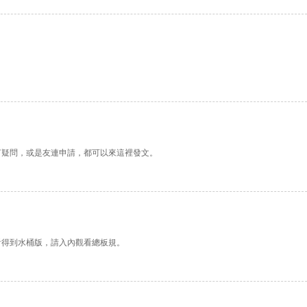
何疑問，或是友連申請，都可以來這裡發文。
看得到水桶版，請入內觀看總板規。