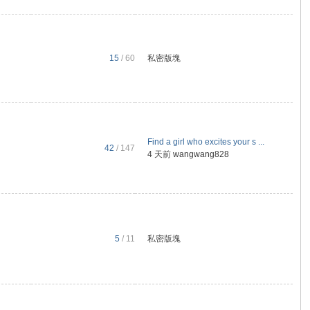
15
/ 60
私密版塊
Find a girl who excites your s ...
42
/ 147
4 天前
wangwang828
5
/ 11
私密版塊