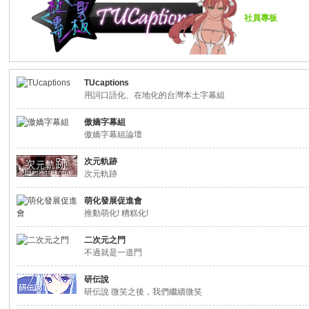
社員專板
TUcaptions
用詞口語化、在地化的台灣本土字幕組
傲嬌字幕組
傲嬌字幕組論壇
次元軌跡
次元軌跡
萌化發展促進會
推動萌化! 糟糕化!
二次元之門
不過就是一道門
研伝說
研伝說 微笑之後，我們繼續微笑