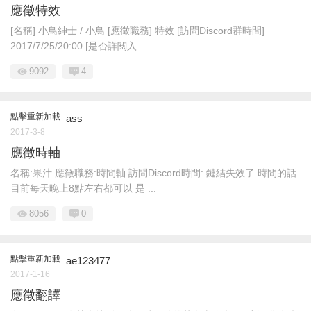
應徵特效
[名稱] 小鳥紳士 / 小鳥 [應徵職務] 特效 [訪問Discord群時間]
2017/7/25/20:00 [是否詳閱入 ...
9092
4
點擊重新加載
ass
2017-3-8
應徵時軸
名稱:果汁 應徵職務:時間軸 訪問Discord時間: 鏈結失效了 時間的話
目前每天晚上8點左右都可以 是 ...
8056
0
點擊重新加載
ae123477
2017-1-16
應徵翻譯