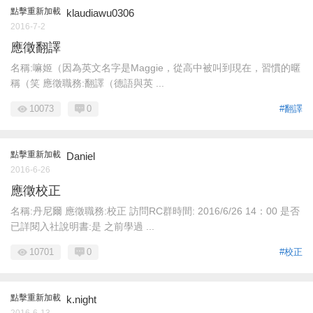
點擊重新加載
klaudiawu0306
2016-7-2
應徵翻譯
名稱:嘛姬（因為英文名字是Maggie，從高中被叫到現在，習慣的暱
稱（笑 應徵職務:翻譯（德語與英 ...
10073
0
#翻譯
點擊重新加載
Daniel
2016-6-26
應徵校正
名稱:丹尼爾 應徵職務:校正 訪問RC群時間: 2016/6/26 14：00 是否
已詳閱入社說明書:是 之前學過 ...
10701
0
#校正
點擊重新加載
k.night