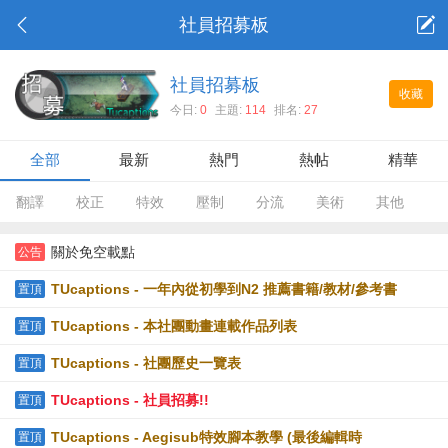
社員招募板
社員招募板
收藏
今日:
0
主題:
114
排名:
27
全部
最新
熱門
熱帖
精華
翻譯
校正
特效
壓制
分流
美術
其他
關於免空載點
公告
TUcaptions - 一年內從初學到N2 推薦書籍/教材/參考書
置頂
TUcaptions - 本社團動畫連載作品列表
置頂
TUcaptions - 社團歷史一覽表
置頂
TUcaptions - 社員招募!!
置頂
TUcaptions - Aegisub特效腳本教學 (最後編輯時
置頂