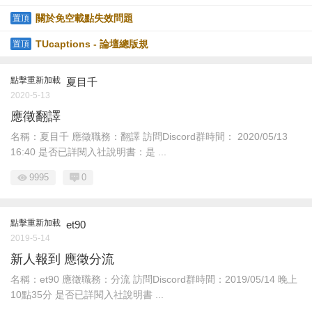
間:2014/11/11)
關於免空載點失效問題
置頂
TUcaptions - 論壇總版規
置頂
點擊重新加載
夏目千
2020-5-13
應徵翻譯
名稱：夏目千 應徵職務：翻譯 訪問Discord群時間： 2020/05/13
16:40 是否已詳閱入社說明書：是 ...
9995
0
點擊重新加載
et90
2019-5-14
新人報到 應徵分流
名稱：et90 應徵職務：分流 訪問Discord群時間：2019/05/14 晚上
10點35分 是否已詳閱入社說明書 ...